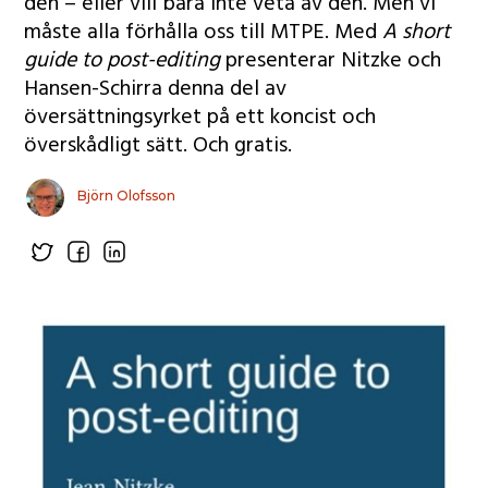
den – eller vill bara inte veta av den. Men vi
måste alla förhålla oss till MTPE. Med
A short
guide to post-editing
presenterar Nitzke och
Hansen-Schirra denna del av
översättningsyrket på ett koncist och
överskådligt sätt. Och gratis.
Björn Olofsson