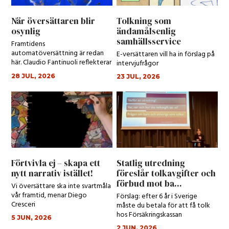
När översättaren blir
Tolkning som
osynlig
ändamålsenlig
samhällsservice
Framtidens
automatöversättning är redan
E-versättaren vill ha in förslag på
här. Claudio Fantinuoli reflekterar
intervjufrågor
kring den.
28 JUL, 2026
23 JUL, 2026
Förtvivla ej – skapa ett
Statlig utredning
nytt narrativ istället!
föreslår tolkavgifter och
förbud mot ba...
Vi översättare ska inte svartmåla
vår framtid, menar Diego
Förslag: efter 6 år i Sverige
Cresceri
måste du betala för att få tolk
hos Försäkringskassan
5 JUN, 2026
2 JUN, 2026