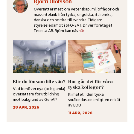
Björn Olofsson
Översätter mest om vetenskap, miljöfrågor och
maskinteknik från tyska, engelska, italienska,
danska och norska till svenska. Tidigare
styrelseledamot i SFÖ-SAT. Driver företaget
Tecnita AB. Björn kan nås
här
Blir du lönsam lille vän?
Hur går det för våra
tyska kollegor?
Vad behöver nya (och gamla)
översättare för utbildning
Klimatet i den tyska
mot bakgrund av GenAI?
språkindustrin enligt en enkät
av BDÜ
28 APR, 2026
11 APR, 2026