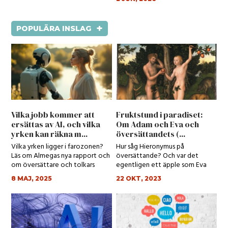
+
POPULÄRA INSLAG
Vilka jobb kommer att
Fruktstund i paradiset:
ersättas av AI, och vilka
Om Adam och Eva och
yrken kan räkna m...
översättandets (...
Vilka yrken ligger i farozonen?
Hur såg Hieronymus på
Läs om Almegas nya rapport och
översättande? Och var det
om översättare och tolkars
egentligen ett äpple som Eva
spådda yrk...
åt?
8 MAJ, 2025
22 OKT, 2023