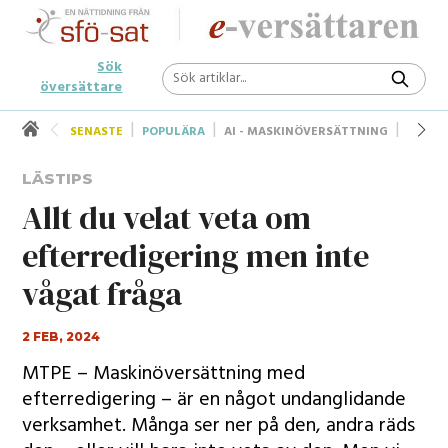
Sök
översättare
SENASTE
POPULÄRA
AI - MASKINÖVERSÄTTNING
UNDER
LÄSTIPS
Allt du velat veta om
efterredigering men inte
vågat fråga
2 FEB, 2024
MTPE – Maskinöversättning med
efterredigering – är en något undanglidande
verksamhet. Många ser ner på den, andra räds