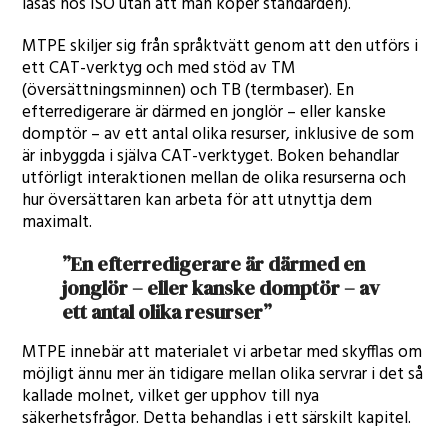
läsas hos ISO utan att man köper standarden).
MTPE skiljer sig från språktvätt genom att den utförs i
ett CAT-verktyg och med stöd av TM
(översättningsminnen) och TB (termbaser). En
efterredigerare är därmed en jonglör – eller kanske
domptör – av ett antal olika resurser, inklusive de som
är inbyggda i själva CAT-verktyget. Boken behandlar
utförligt interaktionen mellan de olika resurserna och
hur översättaren kan arbeta för att utnyttja dem
maximalt.
”En efterredigerare är därmed en
jonglör – eller kanske domptör – av
ett antal olika resurser”
MTPE innebär att materialet vi arbetar med skyfflas om
möjligt ännu mer än tidigare mellan olika servrar i det så
kallade molnet, vilket ger upphov till nya
säkerhetsfrågor. Detta behandlas i ett särskilt kapitel.