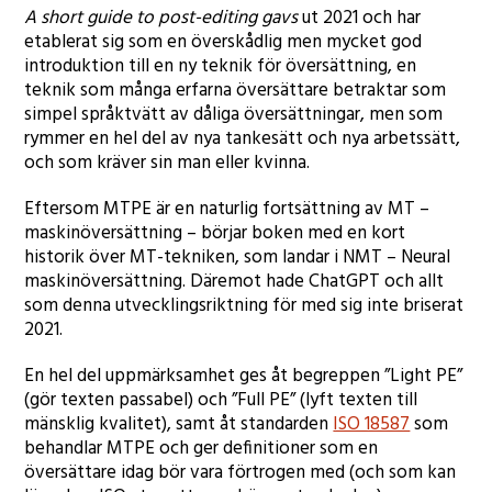
A short guide to post-editing gavs
ut 2021 och har
etablerat sig som en överskådlig men mycket god
introduktion till en ny teknik för översättning, en
teknik som många erfarna översättare betraktar som
simpel språktvätt av dåliga översättningar, men som
rymmer en hel del av nya tankesätt och nya arbetssätt,
och som kräver sin man eller kvinna.
Eftersom MTPE är en naturlig fortsättning av MT –
maskinöversättning – börjar boken med en kort
historik över MT-tekniken, som landar i NMT – Neural
maskinöversättning. Däremot hade ChatGPT och allt
som denna utvecklingsriktning för med sig inte briserat
2021.
En hel del uppmärksamhet ges åt begreppen ”Light PE”
(gör texten passabel) och ”Full PE” (lyft texten till
mänsklig kvalitet), samt åt standarden
ISO 18587
som
behandlar MTPE och ger definitioner som en
översättare idag bör vara förtrogen med (och som kan