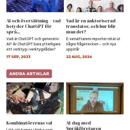
AI och översättning – vad
Vad är en auktoriserad
betyder ChatGPT för
translator, och hur blir
språ...
man det?
Vad är ChatGPT och generativ
E-versättarens reporter rätar ut
AI? Är ChatGPT bara ytterligare
några frågetecken – och nya
ett verktyg i verktygslådan?
uppstår
17 SEP, 2023
22 AUG, 2024
ANDRA ARTIKLAR
Kombinatörernas val
AI-dag med
Språkföretagen