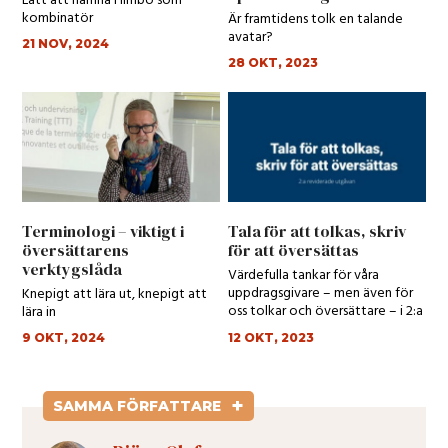
Lätt att hamna i limbo som
kombinatör
Är framtidens tolk en talande
avatar?
21 NOV, 2024
28 OKT, 2023
Terminologi – viktigt i
Tala för att tolkas, skriv
översättarens
för att översättas
verktygslåda
Värdefulla tankar för våra
uppdragsgivare – men även för
Knepigt att lära ut, knepigt att
oss tolkar och översättare – i 2:a
lära in
upplagan!...
9 OKT, 2024
12 OKT, 2023
+
SAMMA FÖRFATTARE