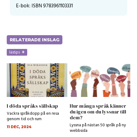
E-bok
: ISBN
9783961103331
RELATERADE INSLAG
+
lästips
I döda språks sällskap
Hur många språk känner
du igen om du lyssnar till
Vackra språkdopp på en resa
dem?
genom tid och rum
Lyssna på nästan 50 språk på ny
11 DEC, 2024
webbsida