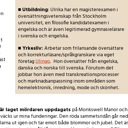
■
Utbildning
: Ulrika har en magisterexamen i
en
översättningsvetenskap från Stockholm
universitet, en filosofie kandidatexamen i
engelska och är även legitimerad gymnasielärare
i svenska och engelska.
xt
r
■ Yrkesliv:
Arbetar som frilansande översättare
n
och korrekturläsare/språkgranskare via eget
äst
företag
Ulingo
. Hon översätter från engelska,
a
danska och norska till svenska. Förutom det
jobbar hon även med transkreationsprocesser
och marknadsanpassning inom områden som
hemelektronik, inredning, mode och skönhet.
 här laget mördaren uppdagats
på Monkswell Manor och
g väcks ur mina funderingar. Den röda sammetsridån går ned
arna ut igen och tar emot både blommor och jubel. Det är