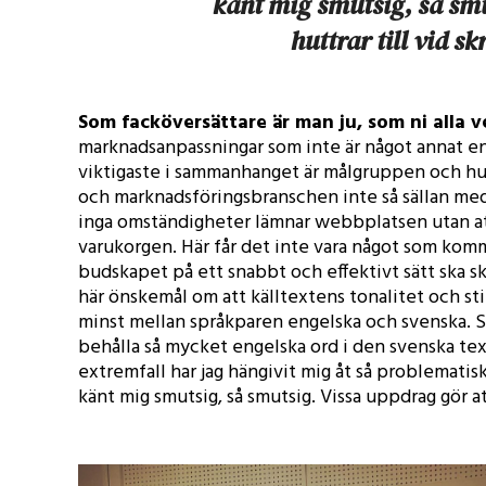
känt mig smutsig, så sm
huttrar till vid s
Som facköversättare är man ju, som ni alla v
marknadsanpassningar som inte är något annat en 
viktigaste i sammanhanget är målgruppen och hur 
och marknadsföringsbranschen inte så sällan med a
inga omständigheter lämnar webbplatsen utan att
varukorgen. Här får det inte vara något som komm
budskapet på ett snabbt och effektivt sätt ska sk
här önskemål om att källtextens tonalitet och sti
minst mellan språkparen engelska och svenska. S
behålla så mycket engelska ord i den svenska tex
extremfall har jag hängivit mig åt så problematisk
känt mig smutsig, så smutsig. Vissa uppdrag gör att