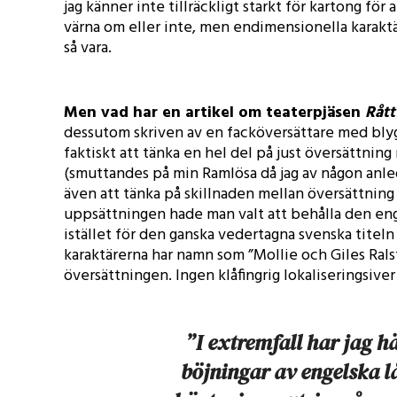
jag känner inte tillräckligt starkt för kartong för
värna om eller inte, men endimensionella karaktä
så vara.
Men vad har en artikel om teaterpjäsen
Rått
dessutom skriven av en facköversättare med bly
faktiskt att tänka en hel del på just översättning
(smuttandes på min Ramlösa då jag av någon anled
även att tänka på skillnaden mellan översättning 
uppsättningen hade man valt att behålla den eng
istället för den ganska vedertagna svenska titel
karaktärerna har namn som ”Mollie och Giles Ralst
översättningen. Ingen klåfingrig lokaliseringsiver 
”I extremfall har jag h
böjningar av engelska lå