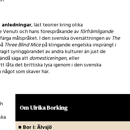
en
a anledningar
, läst teorier kring olika
ce Venuti och hans förespråkande av
förfrämligande
 färga målspråket. I den svenska översättningen av
The
på
Three Blind Mice
på klingande engelska insprängt i
agit synliggörandet av andra kulturer än just de
ändå säga att
domesticeringen
, eller
t låta det brittiska lysa igenom i den svenska
n något som skaver här.
ch
Om Ulrika Borking
ska
■ Bor i: Älvsjö