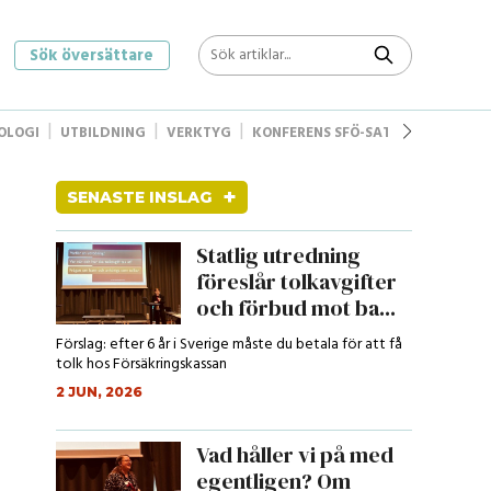
Sök översättare
OLOGI
UTBILDNING
VERKTYG
KONFERENS SFÖ-SAT
STYRELSEN
+
SENASTE INSLAG
Statlig utredning
föreslår tolkavgifter
och förbud mot ba...
Förslag: efter 6 år i Sverige måste du betala för att få
tolk hos Försäkringskassan
2 JUN, 2026
Vad håller vi på med
egentligen? Om