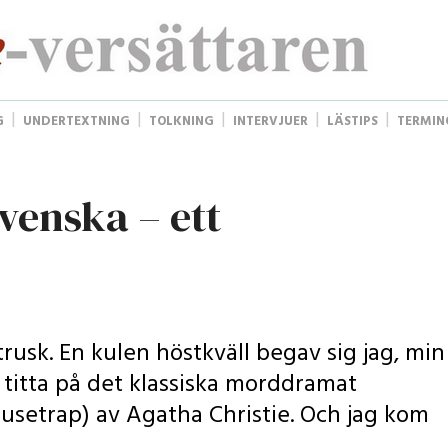
G
UNDERTEXTNING
TOLKNING
INTERVJUER
LÄSTIPS
TERMIN
venska – ett
rusk. En kulen höstkväll begav sig jag, min
tt titta på det klassiska morddramat
Mousetrap) av Agatha Christie. Och jag kom