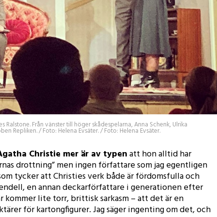
les Ralstone. Från vänster till höger skådespelarna, Anna Schenk, Ulrika
n Repliken. / Foto: Helena Evsäter. / Foto: Helena Evsäter.
Agatha Christie mer är av typen
att hon alltid har
nas drottning” men ingen författare som jag egentligen
 som tycker att Christies verk både är fördomsfulla och
endell, en annan deckarförfattare i generationen efter
 kommer lite torr, brittisk sarkasm – att det är en
ktärer för kartongfigurer. Jag säger ingenting om det, och