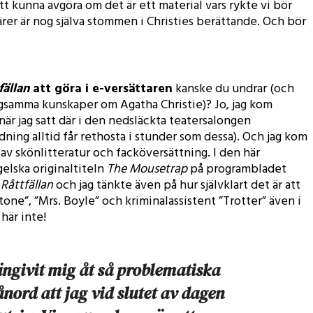
 att kunna avgöra om det är ett material vars rykte vi bör
rer är nog själva stommen i Christies berättande. Och bör
fällan
att göra i e-versättaren
kanske du undrar (och
gsamma kunskaper om Agatha Christie)? Jo, jag kom
 när jag satt där i den nedsläckta teatersalongen
ning alltid får rethosta i stunder som dessa). Och jag kom
av skönlitteratur och facköversättning. I den här
elska originaltiteln
The Mousetrap
på programbladet
n
Råttfällan
och jag tänkte även på hur självklart det är att
one”, ”Mrs. Boyle” och kriminalassistent ”Trotter” även i
här inte!
ängivit mig åt så problematiska
nord att jag vid slutet av dagen