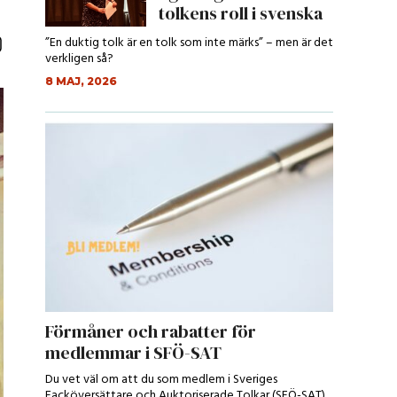
tolkens roll i svenska
r...
”En duktig tolk är en tolk som inte märks” – men är det
verkligen så?
8 MAJ, 2026
Förmåner och rabatter för
medlemmar i SFÖ-SAT
Du vet väl om att du som medlem i Sveriges
Facköversättare och Auktoriserade Tolkar (SFÖ-SAT)