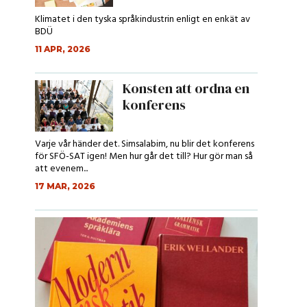
Klimatet i den tyska språkindustrin enligt en enkät av
BDÜ
11 APR, 2026
Konsten att ordna en
konferens
Varje vår händer det. Simsalabim, nu blir det konferens
för SFÖ-SAT igen! Men hur går det till? Hur gör man så
att evenem...
17 MAR, 2026