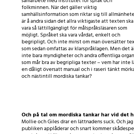
samarbete med Institutet för språk och
folkminnen. När det gäller viktig
samhällsinformation som riktar sig till allmänhet
är å andra sidan det allra viktigaste att texten ska
vara så lättillgängligt för målspråksläsaren som
möjligt. Språket ska vara vårdat, enkelt och
begripligt. Och inte minst om man översätter te
som sedan omfattas av klarspråklagen. Men det ä
inte bara myndigheter och andra offentliga orga
som mår bra av begripliga texter – vem har inte l
en dåligt översatt manual och i raseri tänkt mörk
och nästintill mordiska tankar?
Och på tal om mordiska tankar har vid det
Mollie och Giles drar en lättnadens suck. Och ja
publiken applåderar och snart kommer skådespel