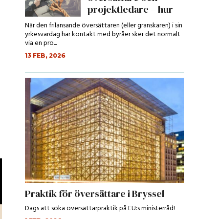
projektledare – hur
ser den ut?...
När den frilansande översättaren (eller granskaren) i sin
yrkesvardag har kontakt med byråer sker det normalt
via en pro...
13 FEB, 2026
Praktik för översättare i Bryssel
Dags att söka översättarpraktik på EU:s ministerråd!