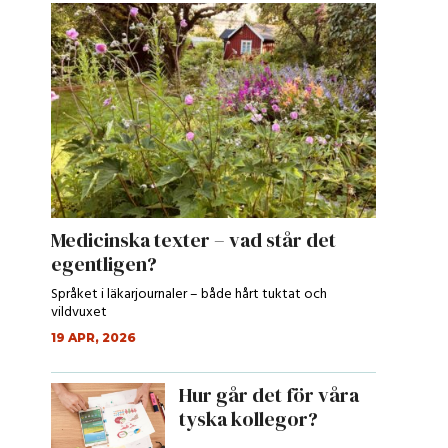
Medicinska texter – vad står det
egentligen?
Språket i läkarjournaler – både hårt tuktat och
vildvuxet
19 APR, 2026
Hur går det för våra
tyska kollegor?