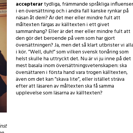
accepterar
tydliga, främmande språkliga influense
i en översättning och i andra fall kanske rynkar på
näsan åt dem? Är det mer eller mindre fult att
måltexten färgas av källtexten i ett givet
sammanhang? Eller är det mer eller mindre fult att
den gör det beroende på vem som har gjort
översättningen? Ja, men det så klart utbrister vi all
i kör. ”Well, duh!” som vilken svensk tonåring som
helst skulle ha uttryckt det. Nu är vi ju inne på det
mest basala inom översättningsvetenskapen: ska
översättaren i första hand vara trogen källtexten,
även om det kan ”skava lite”, eller istället sträva
efter att läsaren av måltexten ska få samma
upplevelse som läsarna av källtexten?
nst