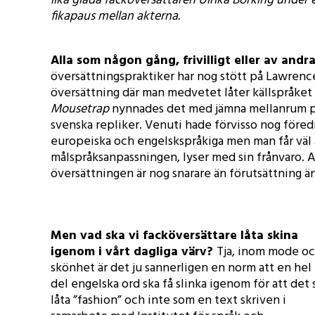
lika glada facköversättaren Ulrika Borking under 
fikapaus mellan akterna.
Alla som någon gång, frivilligt eller av andr
översättningspraktiker har nog stött på Lawren
översättning där man medvetet låter källspråket
Mousetrap
nynnades det med jämna mellanrum 
svenska repliker. Venuti hade förvisso nog föredr
europeiska och engelskspråkiga men man får väl 
målspråksanpassningen, lyser med sin frånvaro. At
översättningen är nog snarare än förutsättning ä
Men vad ska vi facköversättare låta skina
igenom i vårt dagliga värv?
Tja, inom mode o
skönhet är det ju sannerligen en norm att en hel
del engelska ord ska få slinka igenom för att det 
låta ”fashion” och inte som en text skriven i