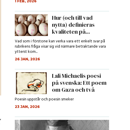
1 FEB, 2026
Hur (och till vad
nytta) definieras
kvaliteten på...
Vad som i förstone kan verka vara ett enkelt svar på
rubrikens fråga visar sig vid närmare betraktande vara
ytterst kom...
26 JAN, 2026
Lali Michaelis poesi
på svenska: Ett poem
om Gaza och två
andra p...
Poesin uppstår och poesin smeker
23 JAN, 2026
,