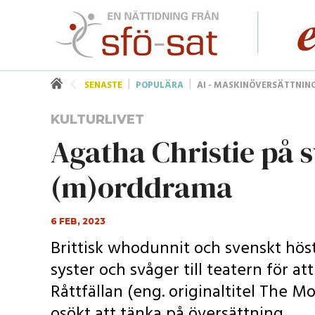
SENASTE
POPULÄRA
AI - MASKINÖVERSÄTTNIN
KULTURLIVET
Agatha Christie på s
(m)orddrama
6 FEB, 2023
Brittisk whodunnit och svenskt höst
syster och svåger till teatern för a
Råttfällan (eng. originaltitel The 
osökt att tänka på översättning.