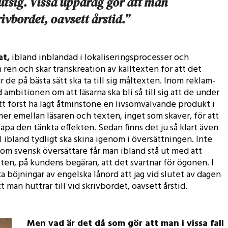
utsig. Vissa uppdrag gör att man
krivbordet, oavsett årstid.”
et,
ibland inblandad i lokaliseringsprocesser och
ren och skär transkreation av källtexten för att det
de på bästa sätt ska ta till sig måltexten. Inom reklam-
mbitionen om att läsarna ska bli så till sig att de under
 först ha lagt åtminstone en livsomvälvande produkt i
er emellan läsaren och texten, inget som skaver, för att
apa den tänkta effekten. Sedan finns det ju så klart även
l ibland tydligt ska skina igenom i översättningen. Inte
om svensk översättare får man ibland stå ut med att
ten, på kundens begäran, att det svartnar för ögonen. I
a böjningar av engelska lånord att jag vid slutet av dagen
 man huttrar till vid skrivbordet, oavsett årstid.
Men vad är det då som gör att man i vissa fall