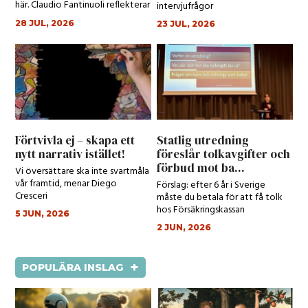
här. Claudio Fantinuoli reflekterar
intervjufrågor
kring den.
28 JUL, 2026
23 JUL, 2026
Förtvivla ej – skapa ett
Statlig utredning
nytt narrativ istället!
föreslår tolkavgifter och
förbud mot ba...
Vi översättare ska inte svartmåla
vår framtid, menar Diego
Förslag: efter 6 år i Sverige
Cresceri
måste du betala för att få tolk
hos Försäkringskassan
5 JUN, 2026
2 JUN, 2026
+
POPULÄRA INSLAG