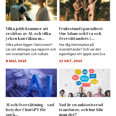
Vilka jobb kommer att
Fruktstund i paradiset:
ersättas av AI, och vilka
Om Adam och Eva och
yrken kan räkna m...
översättandets (...
Vilka yrken ligger i farozonen?
Hur såg Hieronymus på
Läs om Almegas nya rapport och
översättande? Och var det
om översättare och tolkars
egentligen ett äpple som Eva
spådda yrk...
åt?
8 MAJ, 2025
22 OKT, 2023
AI och översättning – vad
Vad är en auktoriserad
betyder ChatGPT för
translator, och hur blir
språ...
man det?