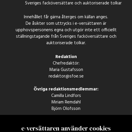
Sveriges facköversättare och auktoriserade tolkar
Innehållet får gärna återges om källan anges.
De åsikter som uttrycks i e-versättaren är
upphovspersonens egna och utgör inte ett officiellt
ställningstagande från Sveriges facköversättare och
auktoriserade tolkar.
Redaktion
Chefredaktör:
Maria Gustafsson
redaktor@sfoe.se
Övriga redaktionsmedlemmar:
Camilla Lindfors
Miriam Remdahl
Björn Olofsson
SFÖSAB
e-versättaren använder cookies
c/o Övre Slotts Event & Studios