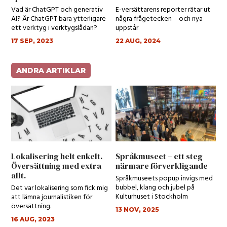
Vad är ChatGPT och generativ
E-versättarens reporter rätar ut
AI? Är ChatGPT bara ytterligare
några frågetecken – och nya
ett verktyg i verktygslådan?
uppstår
17 SEP, 2023
22 AUG, 2024
ANDRA ARTIKLAR
Lokalisering helt enkelt.
Språkmuseet – ett steg
Översättning med extra
närmare förverkligande
allt.
Språkmuseets popup invigs med
bubbel, klang och jubel på
Det var lokalisering som fick mig
Kulturhuset i Stockholm
att lämna journalistiken för
översättning.
13 NOV, 2025
16 AUG, 2023