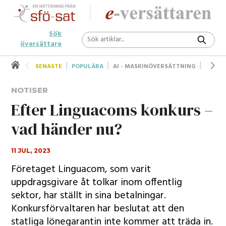
Sök
översättare
SENASTE
POPULÄRA
AI - MASKINÖVERSÄTTNING
UNDER
NOTISER
Efter Linguacoms konkurs –
vad händer nu?
11 JUL, 2023
Företaget Linguacom, som varit
uppdragsgivare åt tolkar inom offentlig
sektor, har ställt in sina betalningar.
Konkursförvaltaren har beslutat att den
statliga lönegarantin inte kommer att träda in.