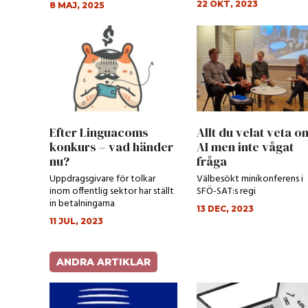
22 OKT, 2023
8 MAJ, 2025
Efter Linguacoms
Allt du velat veta o
konkurs – vad händer
AI men inte vågat
nu?
fråga
Uppdragsgivare för tolkar
Välbesökt minikonferens i
inom offentlig sektor har ställt
SFÖ-SAT:s regi
in betalningarna
13 DEC, 2023
11 JUL, 2023
ANDRA ARTIKLAR