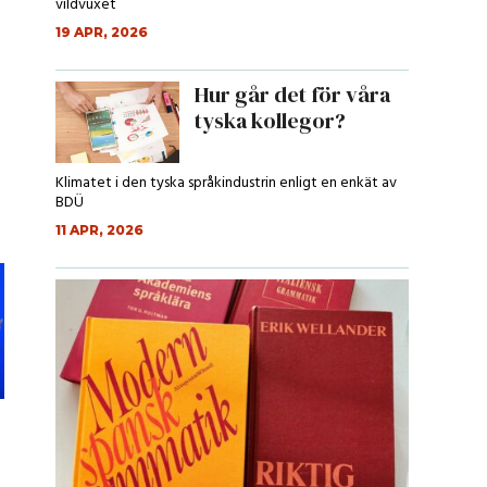
vildvuxet
19 APR, 2026
-
Hur går det för våra
tyska kollegor?
Klimatet i den tyska språkindustrin enligt en enkät av
BDÜ
11 APR, 2026