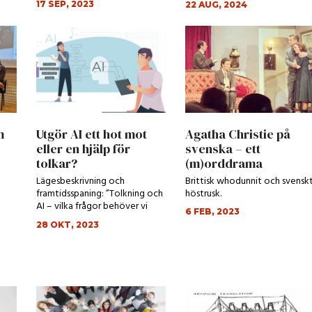
17 SEP, 2023
22 AUG, 2024
m
Utgör AI ett hot mot
Agatha Christie på
eller en hjälp för
svenska – ett
tolkar?
(m)orddrama
Lägesbeskrivning och
Brittisk whodunnit och svensk
framtidsspaning: ”Tolkning och
höstrusk.
AI – vilka frågor behöver vi
6 FEB, 2023
ställa?”
28 OKT, 2023