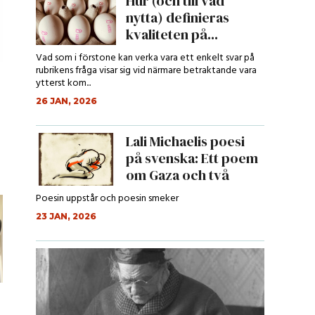
Hur (och till vad
nytta) definieras
kvaliteten på...
Vad som i förstone kan verka vara ett enkelt svar på
rubrikens fråga visar sig vid närmare betraktande vara
ytterst kom...
26 JAN, 2026
Lali Michaelis poesi
på svenska: Ett poem
om Gaza och två
andra p...
Poesin uppstår och poesin smeker
23 JAN, 2026