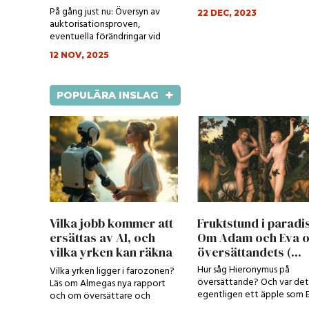
På gång just nu: Översyn av
22 DEC, 2023
auktorisationsproven,
eventuella förändringar vid
tolkning på häktet med...
12 NOV, 2025
+
POPULÄRA INSLAG
Vilka jobb kommer att
Fruktstund i paradis
ersättas av AI, och
Om Adam och Eva 
vilka yrken kan räkna
översättandets (...
m...
Hur såg Hieronymus på
Vilka yrken ligger i farozonen?
översättande? Och var det
Läs om Almegas nya rapport
egentligen ett äpple som 
och om översättare och
åt?
tolkars spådda yrk...