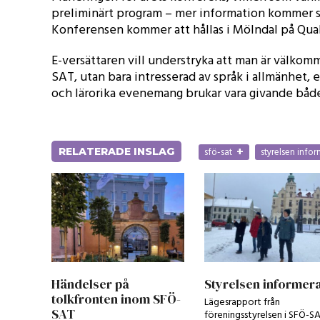
preliminärt program – mer information kommer sn
Konferensen kommer att hållas i Mölndal på Quali
E-versättaren vill understryka att man är välk
SAT, utan bara intresserad av språk i allmänhet, 
och lärorika evenemang brukar vara givande både 
+
RELATERADE INSLAG
sfö-sat
styrelsen info
Händelser på
Styrelsen informer
tolkfronten inom SFÖ-
Lägesrapport från
SAT
föreningsstyrelsen i SFÖ-S