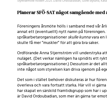
Styrelsemöte hösten 2025. David Ordoubadian, Görel Bylund, Katari
Planerar SFÖ-SAT något samgående med a
Föreningens årsmöte hölls i samband med vår årl
annat ett (eventuellt) nytt namn på föreningen
språkarbetarorganisationer
skulle kunna
vara en 
skulle få mer ”muskler” för att göra bra saker.
Ordförande Anna Stjernström vill understryka att
nuläget. (Det verkar nämligen ha spridits ett r
språkarbetarorganisationer.) Dessutom är det all
inte något som styrelsen kan driva igenom på eg
Det som i stället behöver diskuteras är hur fören
överleva och vara fortsatt starka. Här vill vi gä
har skapat en särskild framtidsgrupp som har i u
är David Ordoubadian, som mer än gärna tar emot