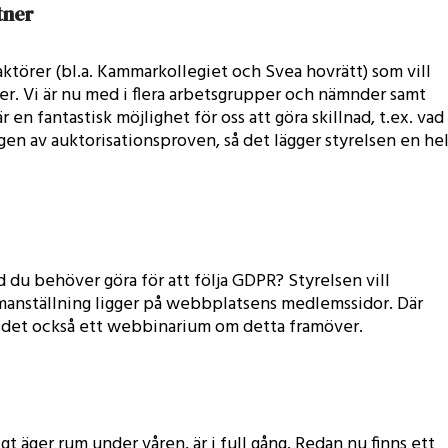
tner
aktörer (bl.a. Kammarkollegiet och Svea hovrätt) som vill
aker. Vi är nu med i flera arbetsgrupper och nämnder samt
r en fantastisk möjlighet för oss att göra skillnad, t.ex. vad
gen av auktorisationsproven, så det lägger styrelsen en he
 du behöver göra för att följa GDPR? Styrelsen vill
anställning ligger på webbplatsens medlemssidor. Där
r det också ett webbinarium om detta framöver.
t äger rum under våren, är i full gång. Redan nu finns ett