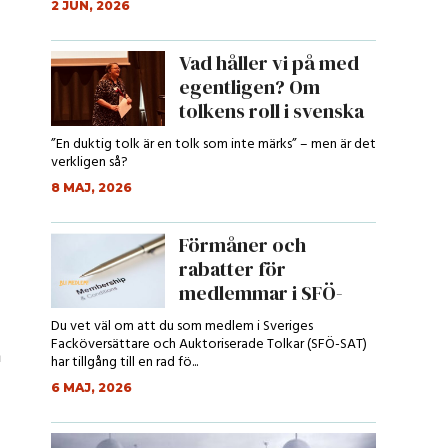
2 JUN, 2026
Vad håller vi på med
egentligen? Om
tolkens roll i svenska
r...
”En duktig tolk är en tolk som inte märks” – men är det
verkligen så?
8 MAJ, 2026
Förmåner och
rabatter för
medlemmar i SFÖ-
SAT
Du vet väl om att du som medlem i Sveriges
Facköversättare och Auktoriserade Tolkar (SFÖ-SAT)
n
har tillgång till en rad fö...
6 MAJ, 2026