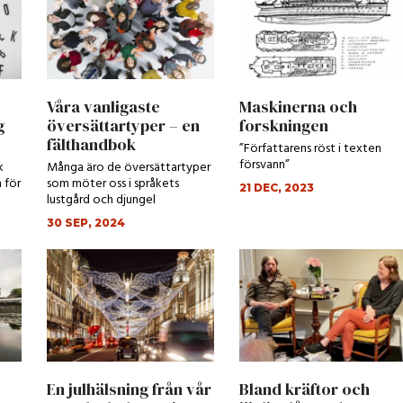
Våra vanligaste
Maskinerna och
g
översättartyper – en
forskningen
fälthandbok
”Författarens röst i texten
försvann”
k
Många äro de översättartyper
 för
som möter oss i språkets
21 DEC, 2023
lustgård och djungel
30 SEP, 2024
En julhälsning från vår
Bland kräftor och