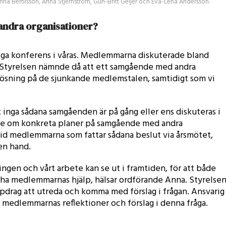
na Bertilsson, Anna Stjernström, Gun-Britt Geijer och Eva-Lena Andersson.
ndra organisationer?
iga konferens i våras. Medlemmarna diskuterade bland
. Styrelsen nämnde då att ett samgående med andra
lösning på de sjunkande medlemstalen, samtidigt som vi
 inga sådana samgåenden är på gång eller ens diskuteras i
ykte om konkreta planer på samgående med andra
tid medlemmarna som fattar sådana beslut via årsmötet,
en hand.
ingen och vårt arbete kan se ut i framtiden, för att både
rna ha medlemmarnas hjälp, hälsar ordförande Anna. Styrelse
ppdrag att utreda och komma med förslag i frågan. Ansvarig
 medlemmarnas reflektioner och förslag i denna fråga.