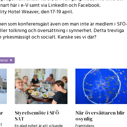
art här i e-V samt via LinkedIn och Facebook.
ty Hotel Weaver, den 17-19 april.
ommen som konferensgäst även om man inte är medlem i SFÖ
eller tolkning och översättning i synnerhet. Detta trevliga
yrkesmässigt och socialt. Kanske ses vi där?
+
rmerar
ar
Styrelsemöte i SFÖ-
När översättaren blir
SAT
osynlig
AT
En glad nyhet är att vi kunde
Framtidens