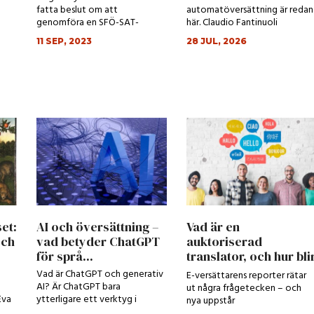
fatta beslut om att
automatöversättning är redan
genomföra en SFÖ-SAT-
här. Claudio Fantinuoli
konferens 2024!
reflekterar kring den.
11 SEP, 2023
28 JUL, 2026
et:
AI och översättning –
Vad är en
och
vad betyder ChatGPT
auktoriserad
för språ...
translator, och hur bli
man det?
Vad är ChatGPT och generativ
E-versättarens reporter rätar
AI? Är ChatGPT bara
ut några frågetecken – och
Eva
ytterligare ett verktyg i
nya uppstår
verktygslådan?