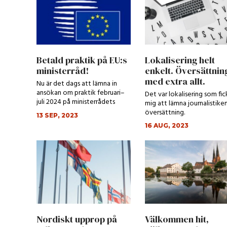
Betald praktik på EU:s
Lokalisering helt
ministerråd!
enkelt. Översättnin
med extra allt.
Nu är det dags att lämna in
ansökan om praktik februari–
Det var lokalisering som fic
juli 2024 på ministerrådets
mig att lämna journalistiken
svenska översä...
översättning.
13 SEP, 2023
16 AUG, 2023
Nordiskt upprop på
Välkommen hit,