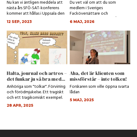
Nu kan vi äntligen meddela att
Du vet väl om att du som
nästa års SFÖ-SAT-konferens
medlem i Sveriges
kommer att hållas i Uppsala den
Facköversättare och
19–20 apri...
Auktoriserade Tolkar (SFÖ-SAT)
12 SEP, 2023
6 MAJ, 2026
har til...
Halta, journal och artros –
Aha, det är klienten som
det funkar ju så bra med...
missförstår – inte tolken!
Anhöriga som "tolkar". Förvirring
Forskaren som ville öppna svarta
och förödmjukelse. Ett tragiskt
lådan
och ett tragikomiskt exempel.
5 MAJ, 2025
28 APR, 2025