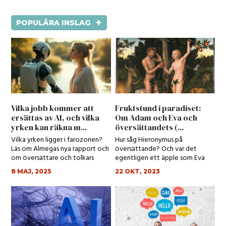
+
POPULÄRA INSLAG
Vilka jobb kommer att
Fruktstund i paradiset:
ersättas av AI, och vilka
Om Adam och Eva och
yrken kan räkna m...
översättandets (...
Vilka yrken ligger i farozonen?
Hur såg Hieronymus på
Läs om Almegas nya rapport och
översättande? Och var det
om översättare och tolkars
egentligen ett äpple som Eva
spådda yrk...
åt?
8 MAJ, 2025
22 OKT, 2023