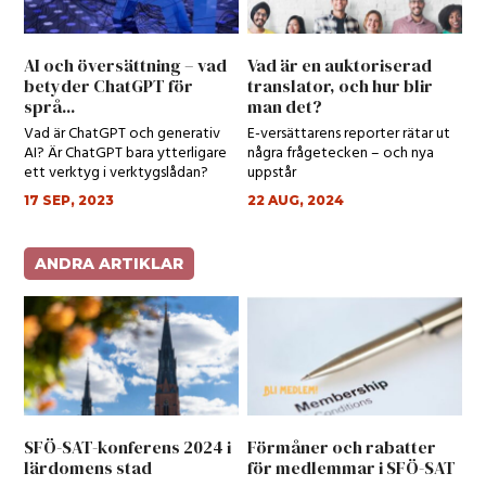
AI och översättning – vad
Vad är en auktoriserad
betyder ChatGPT för
translator, och hur blir
språ...
man det?
Vad är ChatGPT och generativ
E-versättarens reporter rätar ut
AI? Är ChatGPT bara ytterligare
några frågetecken – och nya
ett verktyg i verktygslådan?
uppstår
17 SEP, 2023
22 AUG, 2024
ANDRA ARTIKLAR
SFÖ-SAT-konferens 2024 i
Förmåner och rabatter
lärdomens stad
för medlemmar i SFÖ-SAT