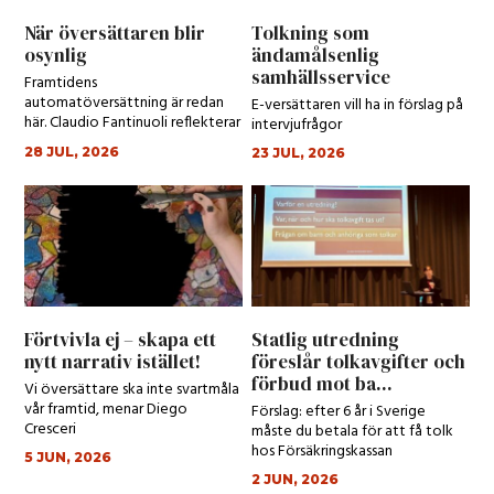
När översättaren blir
Tolkning som
osynlig
ändamålsenlig
samhällsservice
Framtidens
automatöversättning är redan
E-versättaren vill ha in förslag på
här. Claudio Fantinuoli reflekterar
intervjufrågor
kring den.
28 JUL, 2026
23 JUL, 2026
Förtvivla ej – skapa ett
Statlig utredning
nytt narrativ istället!
föreslår tolkavgifter och
förbud mot ba...
Vi översättare ska inte svartmåla
vår framtid, menar Diego
Förslag: efter 6 år i Sverige
Cresceri
måste du betala för att få tolk
hos Försäkringskassan
5 JUN, 2026
2 JUN, 2026