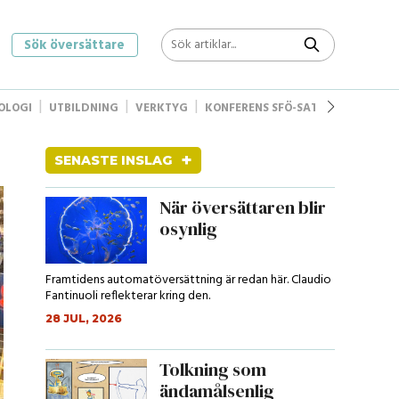
Sök översättare
OLOGI
UTBILDNING
VERKTYG
KONFERENS SFÖ-SAT
STYRELSEN
+
SENASTE INSLAG
När översättaren blir
osynlig
Framtidens automatöversättning är redan här. Claudio
Fantinuoli reflekterar kring den.
28 JUL, 2026
Tolkning som
ändamålsenlig