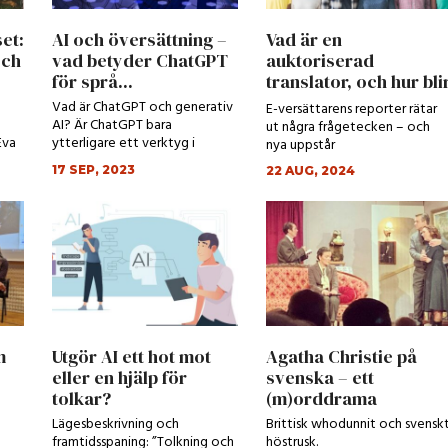
et:
AI och översättning –
Vad är en
och
vad betyder ChatGPT
auktoriserad
för språ...
translator, och hur bli
man det?
Vad är ChatGPT och generativ
E-versättarens reporter rätar
AI? Är ChatGPT bara
ut några frågetecken – och
Eva
ytterligare ett verktyg i
nya uppstår
verktygslådan?
17 SEP, 2023
22 AUG, 2024
m
Utgör AI ett hot mot
Agatha Christie på
eller en hjälp för
svenska – ett
tolkar?
(m)orddrama
Lägesbeskrivning och
Brittisk whodunnit och svensk
framtidsspaning: ”Tolkning och
höstrusk.