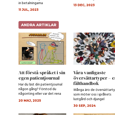
in betalningarna
13 DEC, 2023
11 JUL, 2023
ANDRA ARTIKLAR
Att förstå språket i sin
Våra vanligaste
egen patientjournal
översättartyper – e
fälthandbok
Har du läst din patientjournal
någon gång? Förstod du
Många äro de översättart
någonting eller var det rena
som möter oss i språkets
grekiskan?
lustgård och djungel
20 MAJ, 2025
30 SEP, 2024