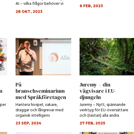
AI – vilka frågor behöver vi
6 FEB, 2023
ställa?”
28 OKT, 2023
På
Juremy – din
n
branschseminarium
vägvisare i EU-
med Språkföretagen
djungeln
yper
Hantera hivspel, vakare,
Juremy – Nytt, spännande
draggar och långrevar med
verktyg för EU-översättare
organisk intelligens
och (nästan) alla andra
23 SEP, 2024
27 FEB, 2025