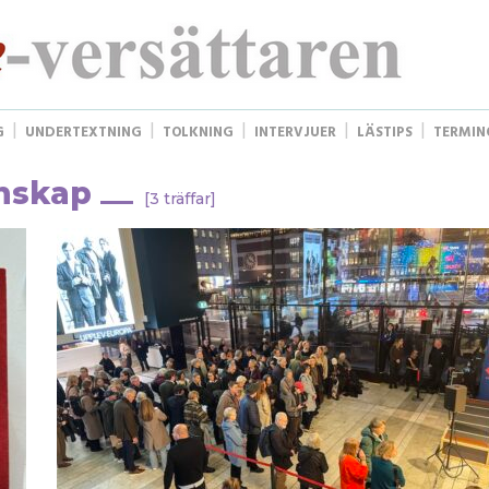
G
UNDERTEXTNING
TOLKNING
INTERVJUER
LÄSTIPS
TERMIN
enskap
[3 träffar]