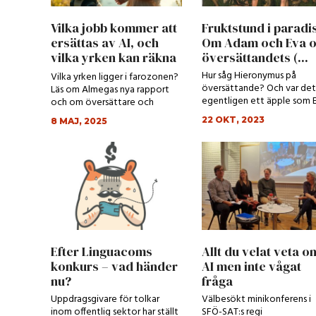
Vilka jobb kommer att
Fruktstund i paradis
ersättas av AI, och
Om Adam och Eva 
vilka yrken kan räkna
översättandets (...
m...
Hur såg Hieronymus på
Vilka yrken ligger i farozonen?
översättande? Och var det
Läs om Almegas nya rapport
egentligen ett äpple som 
och om översättare och
åt?
tolkars spådda yrk...
22 OKT, 2023
8 MAJ, 2025
Efter Linguacoms
Allt du velat veta o
konkurs – vad händer
AI men inte vågat
nu?
fråga
Uppdragsgivare för tolkar
Välbesökt minikonferens i
inom offentlig sektor har ställt
SFÖ-SAT:s regi