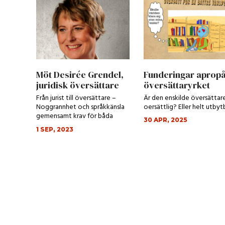
Möt Desirée Grendel,
Funderingar aprop
juridisk översättare
översättaryrket
Från jurist till översättare –
Är den enskilde översättar
Noggrannhet och språkkänsla
oersättlig? Eller helt utbyt
gemensamt krav för båda
30 APR, 2025
yrkena
1 SEP, 2023