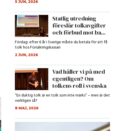
5 JUN, 2026
Statlig utredning
föreslår tolkavgifter
och förbud mot ba...
Förslag: efter 6 år i Sverige måste du betala för att få
tolk hos Försäkringskassan
2 JUN, 2026
Vad håller vi på med
egentligen? Om
tolkens roll i svenska
r...
”En duktig tolk är en tolk som inte märks” – men är det
verkligen så?
8 MAJ, 2026