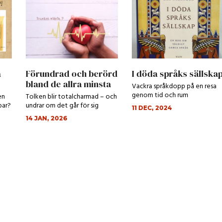
å
Förundrad och berörd
I döda språks sällska
bland de allra minsta
Vackra språkdopp på en resa
genom tid och rum
en
Tolken blir totalcharmad – och
bar?
undrar om det går för sig
11 DEC, 2024
14 JAN, 2026