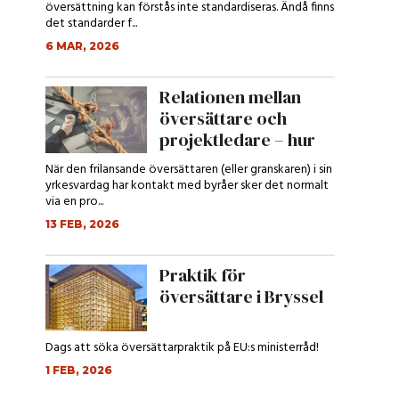
översättning kan förstås inte standardiseras. Ändå finns
det standarder f...
6 MAR, 2026
Relationen mellan
översättare och
projektledare – hur
ser den ut?...
När den frilansande översättaren (eller granskaren) i sin
yrkesvardag har kontakt med byråer sker det normalt
via en pro...
13 FEB, 2026
Praktik för
översättare i Bryssel
Dags att söka översättarpraktik på EU:s ministerråd!
1 FEB, 2026