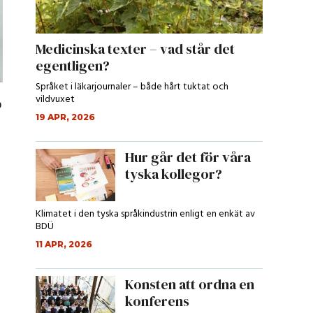
Medicinska texter – vad står det
egentligen?
Språket i läkarjournaler – både hårt tuktat och
vildvuxet
p
19 APR, 2026
Hur går det för våra
tyska kollegor?
Klimatet i den tyska språkindustrin enligt en enkät av
BDÜ
11 APR, 2026
Konsten att ordna en
konferens