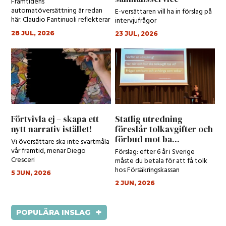
Framtidens
automatöversättning är redan
E-versättaren vill ha in förslag på
här. Claudio Fantinuoli reflekterar
intervjufrågor
kring den.
28 JUL, 2026
23 JUL, 2026
Förtvivla ej – skapa ett
Statlig utredning
nytt narrativ istället!
föreslår tolkavgifter och
förbud mot ba...
Vi översättare ska inte svartmåla
vår framtid, menar Diego
Förslag: efter 6 år i Sverige
Cresceri
måste du betala för att få tolk
hos Försäkringskassan
5 JUN, 2026
2 JUN, 2026
+
POPULÄRA INSLAG