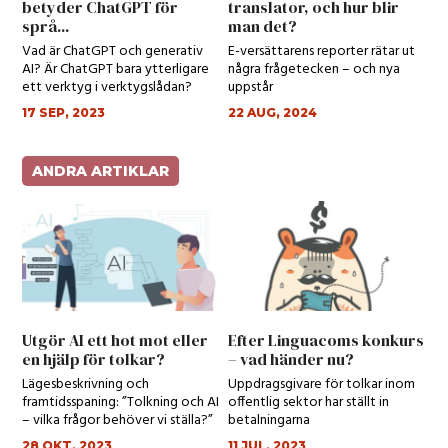
betyder ChatGPT för
translator, och hur blir
språ...
man det?
Vad är ChatGPT och generativ
E-versättarens reporter rätar ut
AI? Är ChatGPT bara ytterligare
några frågetecken – och nya
ett verktyg i verktygslådan?
uppstår
17 SEP, 2023
22 AUG, 2024
ANDRA ARTIKLAR
Utgör AI ett hot mot eller
Efter Linguacoms konkurs
en hjälp för tolkar?
– vad händer nu?
Lägesbeskrivning och
Uppdragsgivare för tolkar inom
framtidsspaning: ”Tolkning och AI
offentlig sektor har ställt in
– vilka frågor behöver vi ställa?”
betalningarna
28 OKT, 2023
11 JUL, 2023