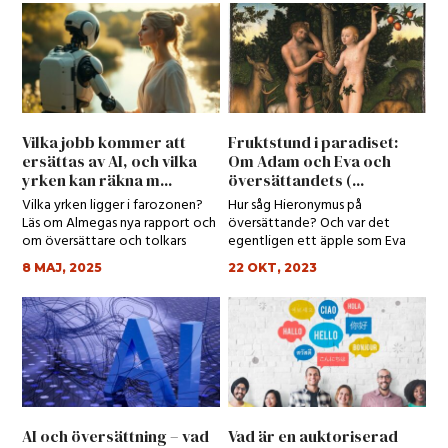
Vilka jobb kommer att
Fruktstund i paradiset:
ersättas av AI, och vilka
Om Adam och Eva och
yrken kan räkna m...
översättandets (...
Vilka yrken ligger i farozonen?
Hur såg Hieronymus på
Läs om Almegas nya rapport och
översättande? Och var det
om översättare och tolkars
egentligen ett äpple som Eva
spådda yrk...
åt?
8 MAJ, 2025
22 OKT, 2023
AI och översättning – vad
Vad är en auktoriserad