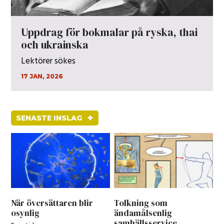
Uppdrag för bokmalar på ryska, thai
och ukrainska
Lektörer sökes
17 JAN, 2026
+
SENASTE INSLAG
När översättaren blir
Tolkning som
osynlig
ändamålsenlig
samhällsservice