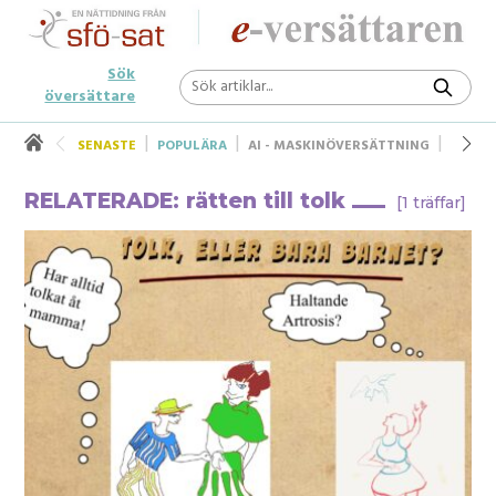
Sök
översättare
SENASTE
POPULÄRA
AI - MASKINÖVERSÄTTNING
UNDER
RELATERADE: rätten till tolk
[1 träffar]