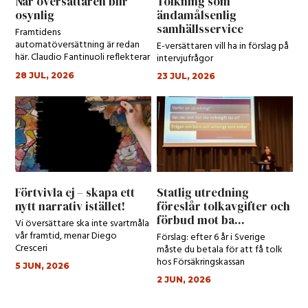
När översättaren blir
Tolkning som
osynlig
ändamålsenlig
samhällsservice
Framtidens
automatöversättning är redan
E-versättaren vill ha in förslag på
här. Claudio Fantinuoli reflekterar
intervjufrågor
kring den.
28 JUL, 2026
23 JUL, 2026
Förtvivla ej – skapa ett
Statlig utredning
nytt narrativ istället!
föreslår tolkavgifter och
förbud mot ba...
Vi översättare ska inte svartmåla
vår framtid, menar Diego
Förslag: efter 6 år i Sverige
Cresceri
måste du betala för att få tolk
hos Försäkringskassan
5 JUN, 2026
2 JUN, 2026