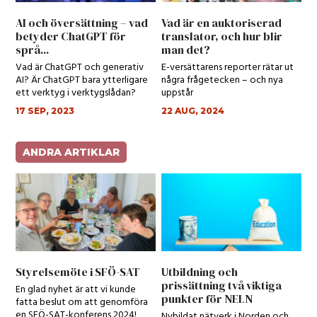
AI och översättning – vad
Vad är en auktoriserad
betyder ChatGPT för
translator, och hur blir
språ...
man det?
Vad är ChatGPT och generativ
E-versättarens reporter rätar ut
AI? Är ChatGPT bara ytterligare
några frågetecken – och nya
ett verktyg i verktygslådan?
uppstår
17 SEP, 2023
22 AUG, 2024
ANDRA ARTIKLAR
Styrelsemöte i SFÖ-SAT
Utbildning och
prissättning två viktiga
En glad nyhet är att vi kunde
punkter för NELN
fatta beslut om att genomföra
en SFÖ-SAT-konferens 2024!
Nybildat nätverk i Norden och