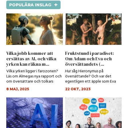
+
POPULÄRA INSLAG
Vilka jobb kommer att
Fruktstund i paradiset:
ersättas av AI, och vilka
Om Adam och Eva och
yrken kan räkna m...
översättandets (...
Vilka yrken ligger i farozonen?
Hur såg Hieronymus på
Läs om Almegas nya rapport och
översättande? Och var det
om översättare och tolkars
egentligen ett äpple som Eva
spådda yrk...
åt?
8 MAJ, 2025
22 OKT, 2023