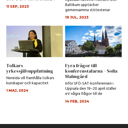
Baltikum upptäcker
11 SEP, 2023
gemensamma stötestenar
19 JUL, 2023
Tolkars
Fyra frågor till
yrkessjälvuppfattning
konferenstalarna – Sofia
Malmgård
Nereida vill framhålla tolkars
kunskaper och kapacitet
Inför SFÖ-SAT-konferensen i
Uppsala den 19–20 april ställer
1 MAJ, 2024
eV några frågor till de
medlemmar som ska...
14 FEB, 2024