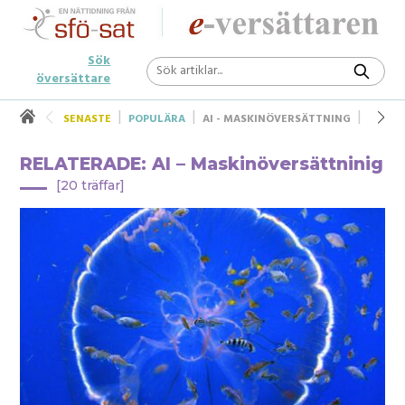
Sök
översättare
SENASTE
POPULÄRA
AI - MASKINÖVERSÄTTNING
UNDER
RELATERADE: AI – Maskinöversättninig
[20 träffar]