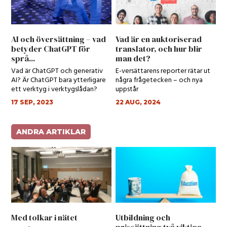
AI och översättning – vad
Vad är en auktoriserad
betyder ChatGPT för
translator, och hur blir
språ...
man det?
Vad är ChatGPT och generativ
E-versättarens reporter rätar ut
AI? Är ChatGPT bara ytterligare
några frågetecken – och nya
ett verktyg i verktygslådan?
uppstår
17 SEP, 2023
22 AUG, 2024
ANDRA ARTIKLAR
Med tolkar i nätet
Utbildning och
prissättning två viktiga