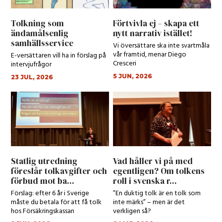
Tolkning som
Förtvivla ej – skapa ett
ändamålsenlig
nytt narrativ istället!
samhällsservice
Vi översättare ska inte svartmåla
vår framtid, menar Diego
E-versättaren vill ha in förslag på
Cresceri
intervjufrågor
5 JUN, 2026
23 JUL, 2026
Statlig utredning
Vad håller vi på med
föreslår tolkavgifter och
egentligen? Om tolkens
förbud mot ba...
roll i svenska r...
Förslag: efter 6 år i Sverige
”En duktig tolk är en tolk som
måste du betala för att få tolk
inte märks” – men är det
hos Försäkringskassan
verkligen så?