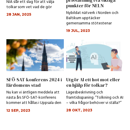
NIA slår ett slag för att välja
punkter för NELN
tolkar som vet vad de gör
Nybildat nätverk i Norden och
28 JAN, 2025
Baltikum upptäcker
gemensamma stötestenar
19 JUL, 2023
SFÖ-SAT-konferens 2024 i
Utgör AI ett hot mot eller
lärdomens stad
en hjälp för tolkar?
Nu kan vi äntligen meddela att
Lägesbeskrivning och
nästa års SFÖ-SAT-konferens
framtidsspaning: ”Tolkning och AI
kommer att hållas i Uppsala den
– vilka frågor behöver vi ställa?”
19–20 apri...
28 OKT, 2023
12 SEP, 2023