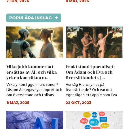
2 JUN, 2026
8 MAJ, 2026
+
POPULÄRA INSLAG
Vilka jobb kommer att
Fruktstund i paradiset:
ersättas av AI, och vilka
Om Adam och Eva och
yrken kan räkna m...
översättandets (...
Vilka yrken ligger i farozonen?
Hur såg Hieronymus på
Läs om Almegas nya rapport och
översättande? Och var det
om översättare och tolkars
egentligen ett äpple som Eva
spådda yrk...
åt?
8 MAJ, 2025
22 OKT, 2023