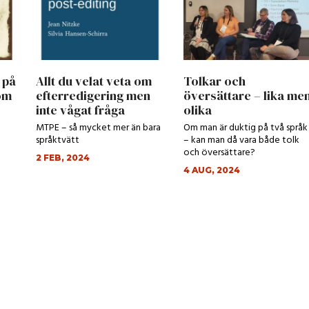
 på
Allt du velat veta om
Tolkar och
om
efterredigering men
översättare – lika me
inte vågat fråga
olika
MTPE – så mycket mer än bara
Om man är duktig på två språk
språktvätt
– kan man då vara både tolk
och översättare?
2 FEB, 2024
4 AUG, 2024