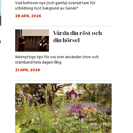
Vad behöver nya (och gamla) översättare för
utbildning mot bakgrund av GenAI?
28 APR, 2026
Vårda din röst och
din hörsel
n
Matnyttiga tips för oss som använder öron och
stämband hela dagen lång
21 APR, 2026