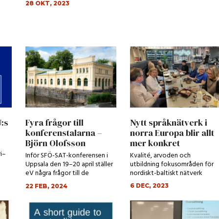
28 OKT, 2023
U:s
Fyra frågor till
Nytt språknätverk i
konferenstalarna –
norra Europa blir allt
Björn Olofsson
mer konkret
i–
Inför SFÖ-SAT-konferensen i
Kvalité, arvoden och
Uppsala den 19–20 april ställer
utbildning fokusområden för
eV några frågor till de
nordiskt-baltiskt nätverk
medlemmar som ska...
6 DEC, 2023
22 FEB, 2024