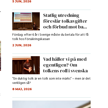
5 JUN, 2026
r
Statlig utredning
föreslår tolkavgifter
och förbud mot ba...
Förslag: efter 6 år i Sverige måste du betala för att få
tolk hos Försäkringskassan
2 JUN, 2026
Vad håller vi på med
egentligen? Om
tolkens roll i svenska
r...
”En duktig tolk är en tolk som inte märks” – men är det
verkligen så?
8 MAJ, 2026
t