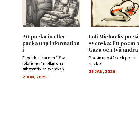
Att packa in eller
Lali Michaelis poesi
packa upp information
svenska: Ett poem 
i
Gaza och två andra
populärvetenskaplig...
p...
Engelskan har mer ”lösa
Poesin uppstår och poesin
relationer” mellan sina
smeker
substantiv än svenskan
23 JAN, 2026
2 JUN, 2025