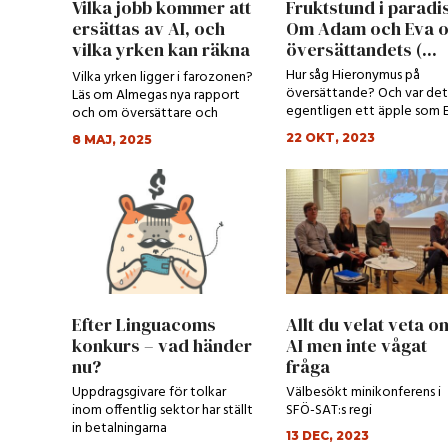
Vilka jobb kommer att
Fruktstund i paradis
ersättas av AI, och
Om Adam och Eva 
vilka yrken kan räkna
översättandets (...
m...
Hur såg Hieronymus på
Vilka yrken ligger i farozonen?
översättande? Och var det
Läs om Almegas nya rapport
egentligen ett äpple som 
och om översättare och
åt?
tolkars spådda yrk...
22 OKT, 2023
8 MAJ, 2025
Efter Linguacoms
Allt du velat veta o
konkurs – vad händer
AI men inte vågat
nu?
fråga
Uppdragsgivare för tolkar
Välbesökt minikonferens i
inom offentlig sektor har ställt
SFÖ-SAT:s regi
in betalningarna
13 DEC, 2023