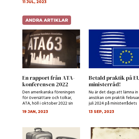
11 JUL, 2023
ANDRA ARTIKLAR
En rapport från ATA-
Betald praktik på E
konferensen 2022
ministerråd!
Den amerikanska föreningen
Nu är det dags att lämna in
för översättare och tolkar,
ansökan om praktik februar
ATA, höll i oktober 2022 sin
juli 2024 på ministerrådets
årliga konfe...
svenska översä...
19 JAN, 2023
13 SEP, 2023