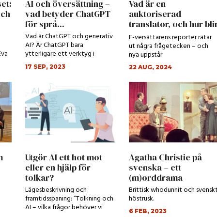
et:
AI och översättning –
Vad är en
och
vad betyder ChatGPT
auktoriserad
för språ...
translator, och hur bli
man det?
Vad är ChatGPT och generativ
E-versättarens reporter rätar
AI? Är ChatGPT bara
ut några frågetecken – och
Eva
ytterligare ett verktyg i
nya uppstår
verktygslådan?
17 SEP, 2023
22 AUG, 2024
m
Utgör AI ett hot mot
Agatha Christie på
eller en hjälp för
svenska – ett
tolkar?
(m)orddrama
Lägesbeskrivning och
Brittisk whodunnit och svensk
framtidsspaning: ”Tolkning och
höstrusk.
AI – vilka frågor behöver vi
6 FEB, 2023
ställa?”